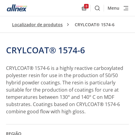
0
Menu
Buscar
Allnex.GeneralResourc
Localizador de produtos
CRYLCOAT® 1574-6
CRYLCOAT® 1574-6
CRYLCOAT® 1574-6 is a highly reactive carboxylated
polyester resin for use in the production of 50/50
hybrid powder coatings. The resin is particularly
suitable for the production of coatings for cure at
temperatures between 130° and 140° C on MDF
substrates. Coatings based on CRYLCOAT® 1574-6
combine good flow with high gloss.
REGIÃO