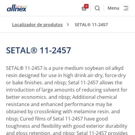
0
Menu
Buscar
Allnex.GeneralResourc
Localizador de produtos
SETAL® 11-2457
SETAL® 11-2457
SETAL® 11-2457 is a pure medium soybean oil alkyd
resin designed for use in high drink air-dry, force-dry
or bake finishes. and nbsp; Setal 11-2457 allows the
introduction of large amounts of reducing solvent for
better economics. and nbsp; Additional chemical
resistance and enhanced performance may be
obtained by crosslinking with melamine resin. and
nbsp; Cured films of Setal 11-2457 have good
toughness and flexibility with good exterior durability
and gloss retention. and nbsp; Setal 11-2457 provides