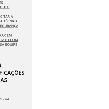
TE
ODUTO
ICITAR A
HA TÉCNICA
SEGURANÇA
RAR EM
TATO COM
SA EQUIPE
R
IFICAÇÕES
CAS
s - A4