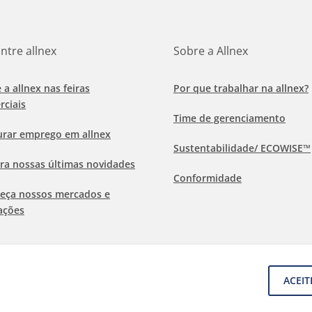
ntre allnex
Sobre a Allnex
e a allnex nas feiras
Por que trabalhar na allnex?
rciais
Time de gerenciamento
urar emprego em allnex
Sustentabilidade/ ECOWISE™
ra nossas últimas novidades
Conformidade
eça nossos mercados e
ações
ACEIT
os e condições gerais
Aviso de isenção de responsabilidade
rmações sobre Cookies
Proteção de dados