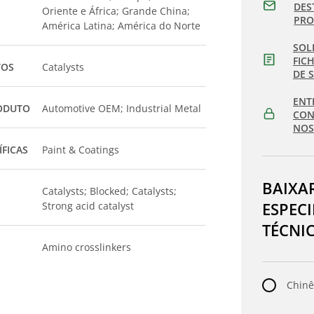
DES
Oriente e África; Grande China;
PR
América Latina; América do Norte
SOL
FIC
TOS
Catalysts
DE 
ENT
ODUTO
Automotive OEM; Industrial Metal
CON
NOS
ÍFICAS
Paint & Coatings
BAIXA
Catalysts; Blocked; Catalysts;
ESPEC
Strong acid catalyst
TÉCNI
Amino crosslinkers
Chinê