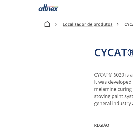
Localizador de produtos
CYC
CYCAT®
CYCAT® 6020 is a
It was developed 
melamine curing s
stoving paint sy
general industry 
REGIÃO