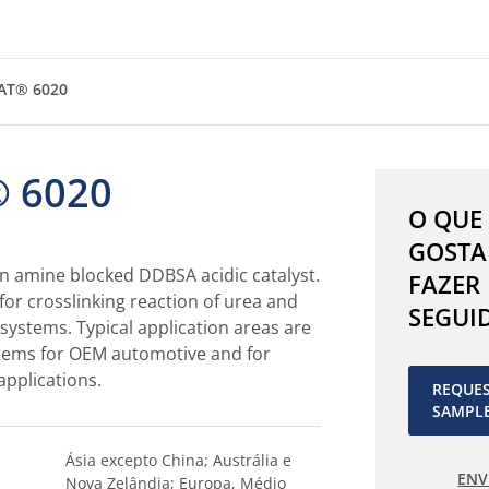
AT® 6020
 6020
O QUE
GOSTA
n amine blocked DDBSA acidic catalyst.
FAZER
for crosslinking reaction of urea and
SEGUI
ystems. Typical application areas are
stems for OEM automotive and for
applications.
REQUE
SAMPL
Ásia excepto China; Austrália e
ENV
Nova Zelândia; Europa, Médio