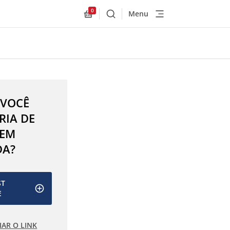
0
Menu
Buscar
Allnex.GeneralResources.Cart
 VOCÊ
RIA DE
 EM
DA?
ST
E
IAR O LINK