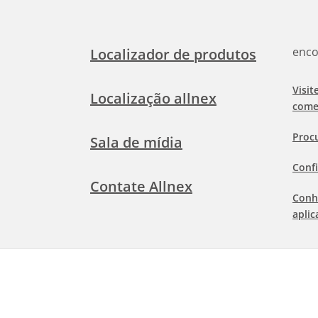
enco
Localizador de produtos
Visit
Localização allnex
come
Proc
Sala de mídia
Confi
Contate Allnex
Conh
aplic
Term
©
2026 Allnex Netherlands B.V.
Info