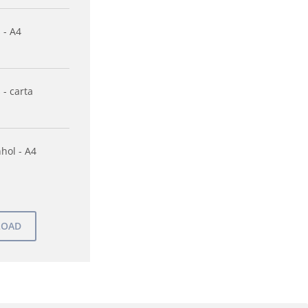
 - A4
 - carta
hol - A4