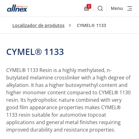
0
Menu
Buscar
Allnex.GeneralResourc
Localizador de produtos
CYMEL® 1133
CYMEL® 1133
CYMEL® 1133 Resin is a highly methylated, n-
butylated melamine crosslinker with a high degree of
alkylation. It has a higher butoxymethyl content and
higher monomer content compared to CYMEL® 1130
resin. Its hydrophobic nature combined with very
good film appearance properties makes CYMEL®
1133 resin suitable for automotive topcoat
applications and general metal finishes requiring
improved durability and resistance properties.