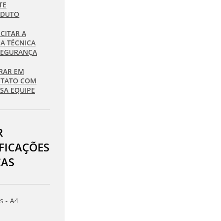
TE
ODUTO
ICITAR A
HA TÉCNICA
SEGURANÇA
RAR EM
TATO COM
SA EQUIPE
R
IFICAÇÕES
CAS
s - A4