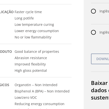
Inglês
LICAÇÃO
Faster cycle time
Long potlife
Low temperature curing
Lower energy consumption
Inglês
No or low flammability
RODUTO
Good balance of properties
Abrasion resistance
Improved flexibility
High gloss potential
Baixar
GICOS
Organotin – Non Intended
dados 
Bisphenol A (BPA) – Non Intended
susten
Low/zero VOC
Reducing energy consumption