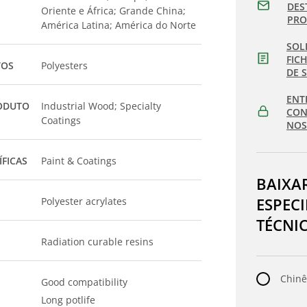
DES
Oriente e África; Grande China;
PR
América Latina; América do Norte
SOL
FIC
TOS
Polyesters
DE 
ENT
ODUTO
Industrial Wood; Specialty
CON
Coatings
NOS
ÍFICAS
Paint & Coatings
BAIXA
ESPEC
Polyester acrylates
TÉCNI
Radiation curable resins
Chinê
Good compatibility
Long potlife