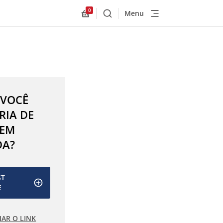
0
Menu
Buscar
Allnex.GeneralResources.Cart
 VOCÊ
RIA DE
 EM
DA?
ST
E
IAR O LINK