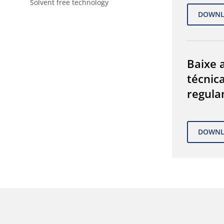
Solvent free technology
Baixe a
técnic
regula