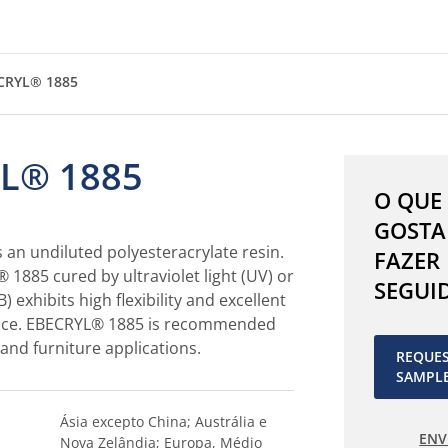
CRYL® 1885
L® 1885
O QUE
GOSTA
an undiluted polyesteracrylate resin.
FAZER
 1885 cured by ultraviolet light (UV) or
SEGUI
 exhibits high flexibility and excellent
ance. EBECRYL® 1885 is recommended
 and furniture applications.
REQUE
SAMPL
Ásia excepto China; Austrália e
ENV
Nova Zelândia; Europa, Médio