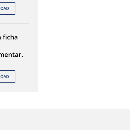
 ficha
a
mentar.