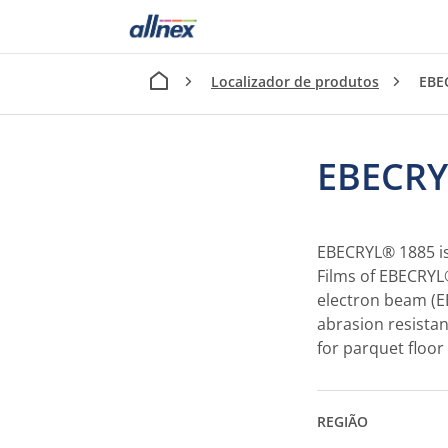
Localizador de produtos
EBE
EBECRY
EBECRYL® 1885 is 
Films of EBECRYL®
electron beam (EB)
abrasion resist
for parquet floor
REGIÃO