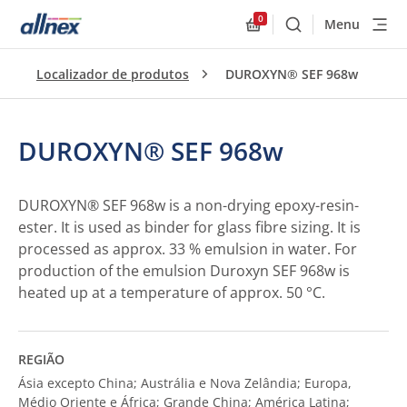
0
Menu
Buscar
Allnex.GeneralResourc
Localizador de produtos
DUROXYN® SEF 968w
DUROXYN® SEF 968w
DUROXYN® SEF 968w is a non-drying epoxy-resin-
ester. It is used as binder for glass fibre sizing. It is
processed as approx. 33 % emulsion in water. For
production of the emulsion Duroxyn SEF 968w is
heated up at a temperature of approx. 50 °C.
REGIÃO
Ásia excepto China; Austrália e Nova Zelândia; Europa,
Médio Oriente e África; Grande China; América Latina;