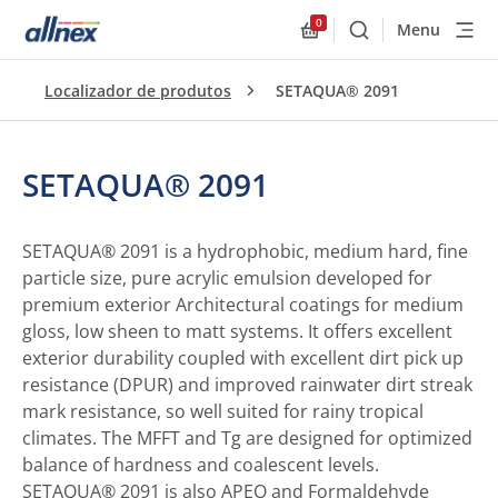
0
Menu
Buscar
Allnex.GeneralResourc
Localizador de produtos
SETAQUA® 2091
SETAQUA® 2091
SETAQUA® 2091 is a hydrophobic, medium hard, fine
particle size, pure acrylic emulsion developed for
premium exterior Architectural coatings for medium
gloss, low sheen to matt systems. It offers excellent
exterior durability coupled with excellent dirt pick up
resistance (DPUR) and improved rainwater dirt streak
mark resistance, so well suited for rainy tropical
climates. The MFFT and Tg are designed for optimized
balance of hardness and coalescent levels.
SETAQUA® 2091 is also APEO and Formaldehyde