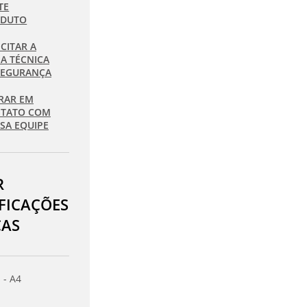
TE
ODUTO
ICITAR A
HA TÉCNICA
SEGURANÇA
RAR EM
TATO COM
SA EQUIPE
R
IFICAÇÕES
CAS
 - A4