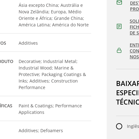
DES
Ásia excepto China; Austrália e
PR
Nova Zelândia; Europa, Médio
Oriente e África; Grande China;
SOL
América Latina; América do Norte
FIC
DE 
TOS
Additives
ENT
CON
NOS
ODUTO
Decorative; Industrial Metal;
Industrial Wood; Marine &
Protective; Packaging Coatings &
Inks; Additives; Construction
BAIXA
Performance
ESPEC
TÉCNI
ÍFICAS
Paint & Coatings; Performance
Applications
Inglês
Additives; Defoamers