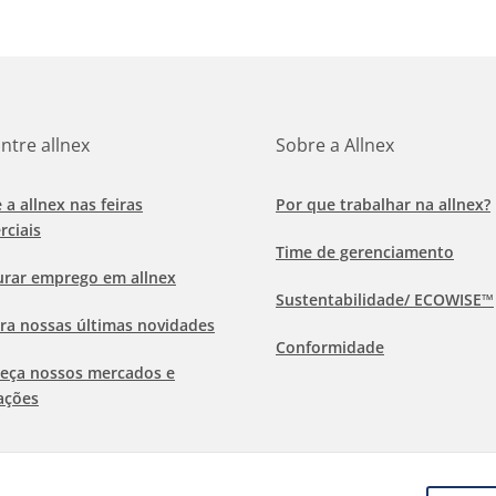
ntre allnex
Sobre a Allnex
e a allnex nas feiras
Por que trabalhar na allnex?
rciais
Time de gerenciamento
urar emprego em allnex
Sustentabilidade/ ECOWISE™
ra nossas últimas novidades
Conformidade
eça nossos mercados e
ações