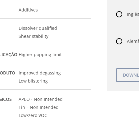
Additives
Inglês
Dissolver qualified
Shear stability
Alemã
LICAÇÃO
Higher popping limit
RODUTO
Improved degassing
Low blistering
GICOS
APEO - Non Intended
Tin – Non Intended
Low/zero VOC