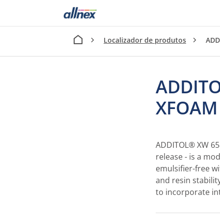
Localizador de produtos
ADD
ADDITO
XFOAM
ADDITOL® XW 6584
release - is a mod
emulsifier-free w
and resin stabilit
to incorporate in