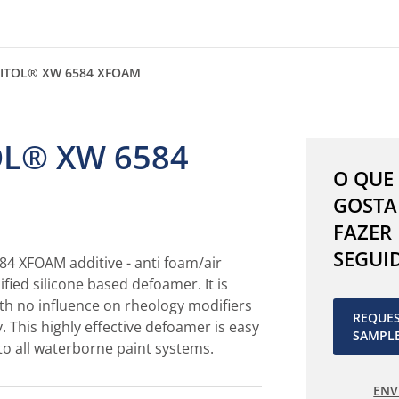
ITOL® XW 6584 XFOAM
L® XW 6584
O QUE
GOSTA
FAZER
SEGUI
 XFOAM additive - anti foam/air
ified silicone based defoamer. It is
ith no influence on rheology modifiers
REQUE
y. This highly effective defoamer is easy
SAMPL
to all waterborne paint systems.
ENV