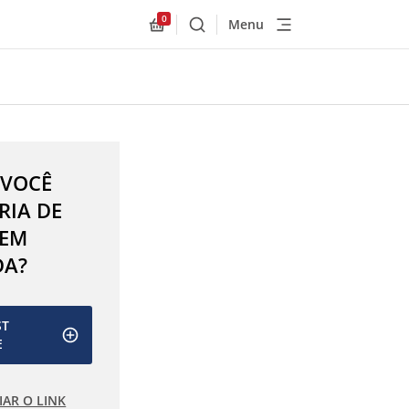
0
Menu
Buscar
Allnex.GeneralResources.Cart
 VOCÊ
RIA DE
 EM
DA?
ST
E
IAR O LINK