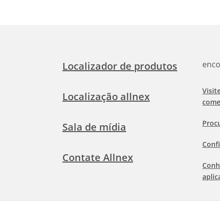
enco
Localizador de produtos
Visit
Localização allnex
come
Proc
Sala de mídia
Confi
Contate Allnex
Conh
aplic