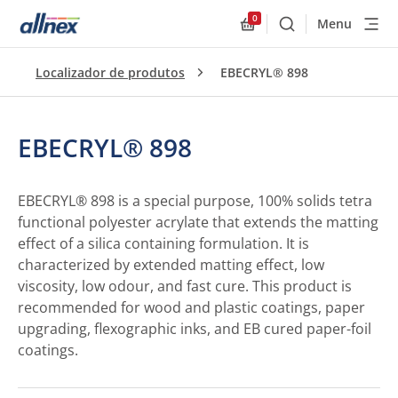
0
Menu
Buscar
Allnex.GeneralResourc
Localizador de produtos
EBECRYL® 898
EBECRYL® 898
EBECRYL® 898 is a special purpose, 100% solids tetra
functional polyester acrylate that extends the matting
effect of a silica containing formulation. It is
characterized by extended matting effect, low
viscosity, low odour, and fast cure. This product is
recommended for wood and plastic coatings, paper
upgrading, flexographic inks, and EB cured paper-foil
coatings.