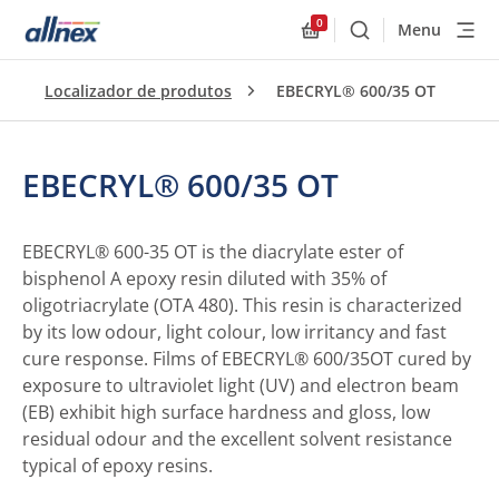
0
Menu
Buscar
Allnex.GeneralResourc
Localizador de produtos
EBECRYL® 600/35 OT
EBECRYL® 600/35 OT
EBECRYL® 600-35 OT is the diacrylate ester of
bisphenol A epoxy resin diluted with 35% of
oligotriacrylate (OTA 480). This resin is characterized
by its low odour, light colour, low irritancy and fast
cure response. Films of EBECRYL® 600/35OT cured by
exposure to ultraviolet light (UV) and electron beam
(EB) exhibit high surface hardness and gloss, low
residual odour and the excellent solvent resistance
typical of epoxy resins.