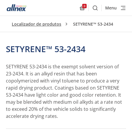
0
Menu
Buscar
Allnex.GeneralResourc
Localizador de produtos
SETYRENE™ 53-2434
SETYRENE™ 53-2434
SETYRENE 53-2434 is the exempt solvent version of
23-2434. It is an alkyd resin that has been
copolymerized with vinyl toluene to produce a very
rapid drying product. Coatings based on SETYRENE
53-2434 have light color and good color retention. It
may be blended with medium oil alkyds at a rate not
to exceed 20% of the vehicle solids to significantly
accelerate drying rates.