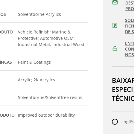
DES
PR
TOS
Solventborne Acrylics
SOL
FIC
DE 
ODUTO
Vehicle Refinish; Marine &
Protective; Automotive OEM;
ENT
Industrial Metal; Industrial Wood
CON
NOS
ÍFICAS
Paint & Coatings
BAIXA
Acrylic; 2K Acrylics
ESPEC
TÉCNI
Solventborne/Solventfree resins
RODUTO
Improved outdoor durability
Inglês