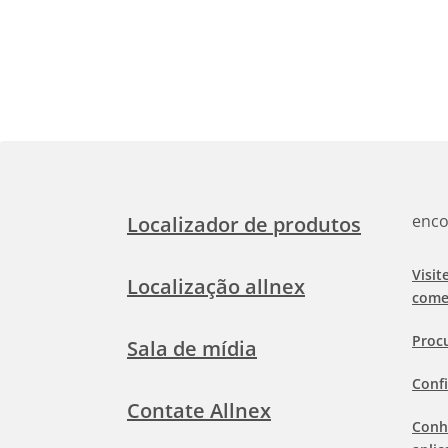
enco
Localizador de produtos
Visit
Localização allnex
come
Proc
Sala de mídia
Confi
Contate Allnex
Conh