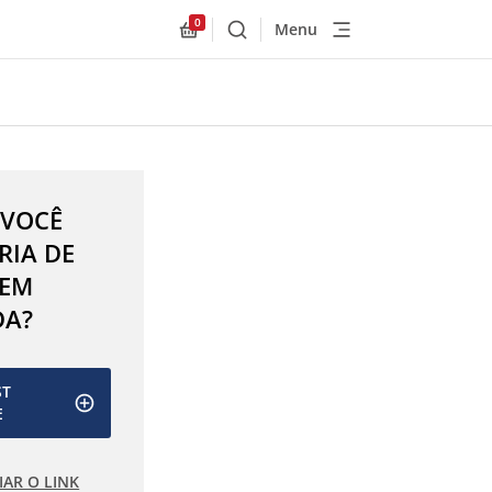
0
Menu
Buscar
Allnex.GeneralResources.Cart
 VOCÊ
RIA DE
 EM
DA?
ST
E
IAR O LINK