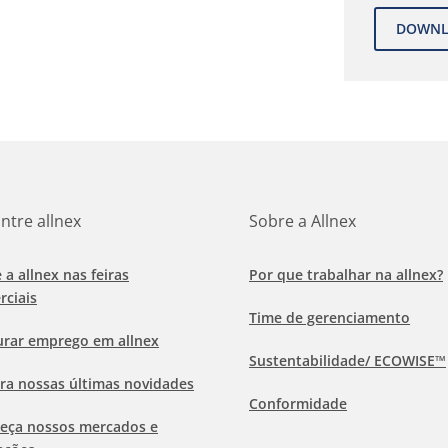
ntre allnex
Sobre a Allnex
e a allnex nas feiras
Por que trabalhar na allnex?
rciais
Time de gerenciamento
urar emprego em allnex
Sustentabilidade/ ECOWISE™
ra nossas últimas novidades
Conformidade
eça nossos mercados e