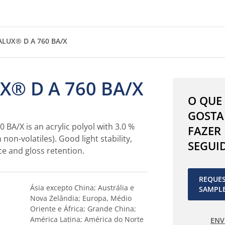
ALUX® D A 760 BA/X
X® D A 760 BA/X
O QUE
GOSTA
BA/X is an acrylic polyol with 3.0 %
FAZER
non-volatiles). Good light stability,
SEGUI
ce and gloss retention.
REQUE
Ásia excepto China; Austrália e
SAMPL
Nova Zelândia; Europa, Médio
Oriente e África; Grande China;
América Latina; América do Norte
ENV