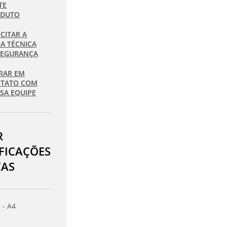
TE
ODUTO
ICITAR A
HA TÉCNICA
SEGURANÇA
RAR EM
TATO COM
SA EQUIPE
R
IFICAÇÕES
CAS
 - A4