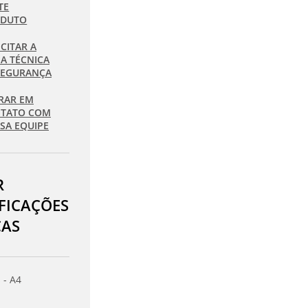
TE
ODUTO
ICITAR A
HA TÉCNICA
SEGURANÇA
RAR EM
TATO COM
SA EQUIPE
R
IFICAÇÕES
CAS
 - A4