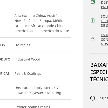
DES
PR
Ásia excepto China; Austrália e
SOL
Nova Zelândia; Europa, Médio
FIC
DE 
Oriente e África; Grande China;
América Latina; América do Norte
ENT
CON
NOS
TOS
UV Resins
ODUTO
Industrial Wood
BAIXA
ESPEC
ÍFICAS
Paint & Coatings
TÉCNI
Unsaturated polyesters; UV
powder; Polyester; UV curing
Inglês
Powder coating resins