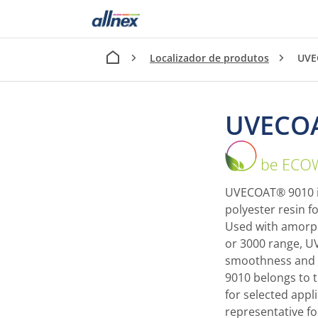
Localizador de produtos
UVE
UVECO
UVECOAT® 9010 is
polyester resin f
Used with amorp
or 3000 range, 
smoothness and f
9010 belongs to
for selected appl
representative fo