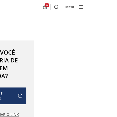
0
Menu
Buscar
Allnex.GeneralResources.Cart
 VOCÊ
RIA DE
 EM
DA?
ST
E
IAR O LINK