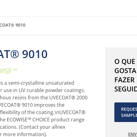
COAT® 9010
AT® 9010
O QUE
UVECOAT®
GOSTA
9010
FAZER
 a semi-crystalline unsaturated
SEGUI
or use in UV curable powder coatings.
hous resins from the UVECOAT® 2000
UVECOAT® 9010 improves the
REQUE
lexibility of the coating.\nUVECOAT®
SAMPL
 the ECOWISE™ CHOICE product range
ications. (Contact your allnex
r more information).
ENV