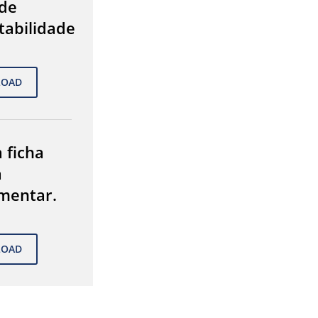
de
tabilidade
 ficha
a
mentar.