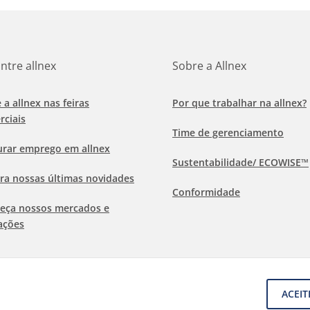
ntre allnex
Sobre a Allnex
e a allnex nas feiras
Por que trabalhar na allnex?
rciais
Time de gerenciamento
urar emprego em allnex
Sustentabilidade/ ECOWISE™
ra nossas últimas novidades
Conformidade
eça nossos mercados e
ações
ACEIT
os e condições gerais
Aviso de isenção de responsabilidade