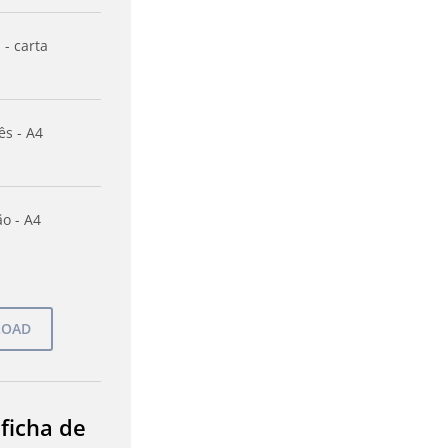
 - carta
ês - A4
o - A4
 ficha de