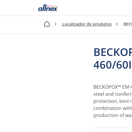
Localizador de produtos
BEC
BECKO
460/60
BECKOPOX™ EM 460
steel and nonfer
protection, best r
combination with 
production of was