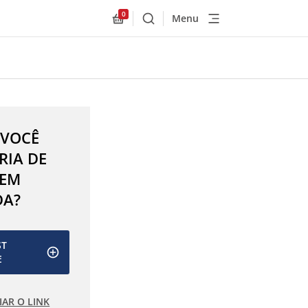
0
Menu
Buscar
Allnex.GeneralResources.Cart
 VOCÊ
RIA DE
 EM
DA?
ST
E
IAR O LINK