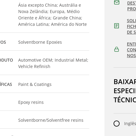
DES
Ásia excepto China; Austrália e
PR
Nova Zelândia; Europa, Médio
Oriente e África; Grande China;
SOL
América Latina; América do Norte
FIC
DE 
TOS
Solventborne Epoxies
ENT
CON
NOS
ODUTO
Automotive OEM; Industrial Metal;
Vehicle Refinish
BAIXA
ÍFICAS
Paint & Coatings
ESPEC
TÉCNI
Epoxy resins
Solventborne/Solventfree resins
Inglês