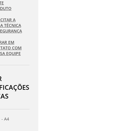
TE
ODUTO
ICITAR A
HA TÉCNICA
SEGURANÇA
RAR EM
TATO COM
SA EQUIPE
R
IFICAÇÕES
CAS
 - A4