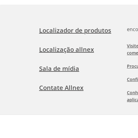
enco
Localizador de produtos
Visit
Localização allnex
come
Proc
Sala de mídia
Confi
Contate Allnex
Conh
aplic
Term
©
2026 Allnex Netherlands B.V.