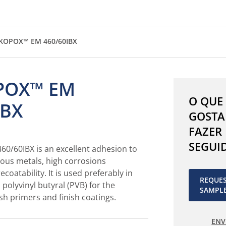
KOPOX™ EM 460/60IBX
POX™ EM
O QUE
IBX
GOSTA
FAZER
SEGUI
/60IBX is an excellent adhesion to
rous metals, high corrosions
ecoatability. It is used preferably in
REQUE
polyvinyl butyral (PVB) for the
SAMPL
h primers and finish coatings.
ENV