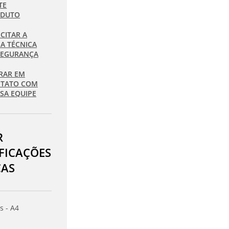
TE
ODUTO
ICITAR A
HA TÉCNICA
SEGURANÇA
RAR EM
TATO COM
SA EQUIPE
R
IFICAÇÕES
CAS
s - A4