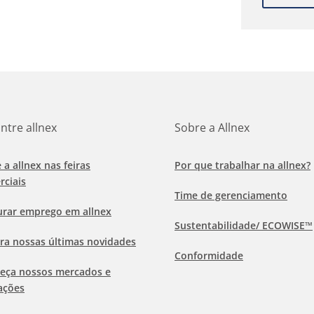
ntre allnex
Sobre a Allnex
e a allnex nas feiras
Por que trabalhar na allnex?
rciais
Time de gerenciamento
urar emprego em allnex
Sustentabilidade/ ECOWISE™
ra nossas últimas novidades
Conformidade
eça nossos mercados e
ações