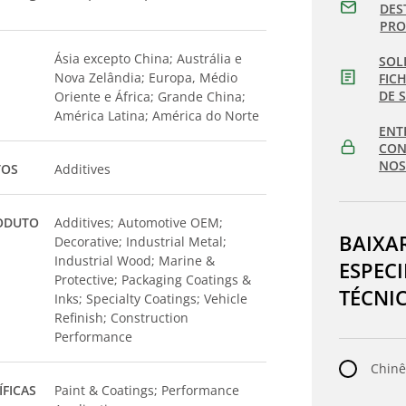
DES
PR
Ásia excepto China; Austrália e
SOL
Nova Zelândia; Europa, Médio
FIC
DE 
Oriente e África; Grande China;
América Latina; América do Norte
ENT
CON
NOS
TOS
Additives
ODUTO
Additives; Automotive OEM;
BAIXA
Decorative; Industrial Metal;
Industrial Wood; Marine &
ESPEC
Protective; Packaging Coatings &
TÉCNI
Inks; Specialty Coatings; Vehicle
Refinish; Construction
Performance
Chinê
ÍFICAS
Paint & Coatings; Performance