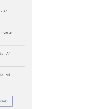
 - A4
 - carta
ês - A4
o - A4