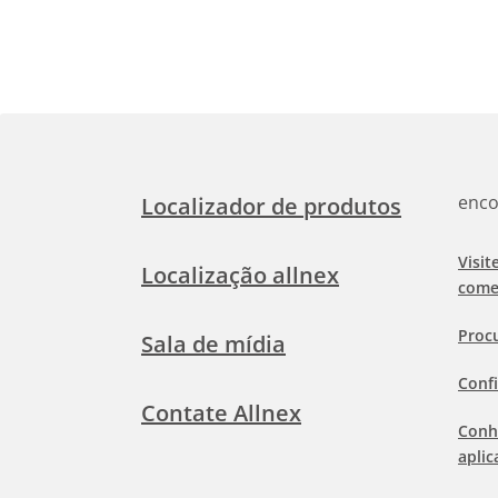
enco
Localizador de produtos
Visit
Localização allnex
come
Proc
Sala de mídia
Confi
Contate Allnex
Conh
aplic