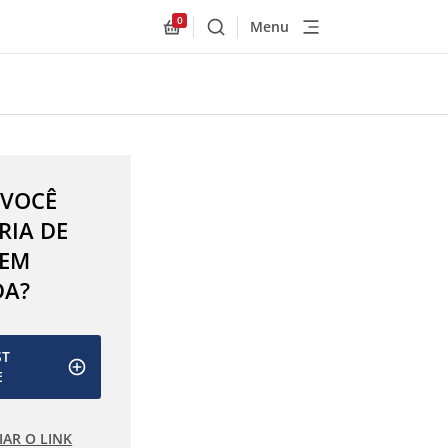
0
Menu
Buscar
Allnex.GeneralResources.Cart
 VOCÊ
RIA DE
 EM
DA?
ST
E
IAR O LINK