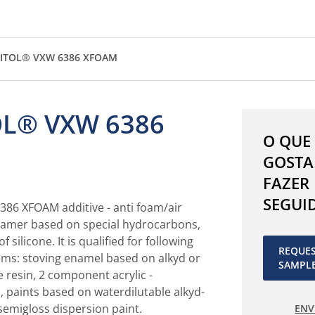
ITOL® VXW 6386 XFOAM
L® VXW 6386
O QUE
GOSTA
FAZER
SEGUI
6 XFOAM additive - anti foam/air
foamer based on special hydrocarbons,
 silicone. It is qualified for following
REQUE
ms: stoving enamel based on alkyd or
SAMPL
e resin, 2 component acrylic -
, paints based on waterdilutable alkyd-
 semigloss dispersion paint.
ENV