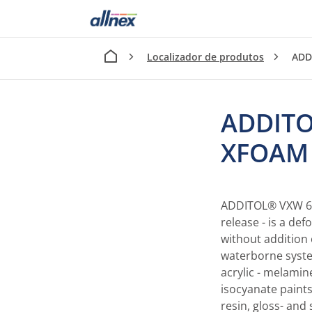
Localizador de produtos
ADD
ADDITO
XFOAM
ADDITOL® VXW 638
release - is a de
without addition of
waterborne syste
acrylic - melamin
isocyanate paints
resin, gloss- and