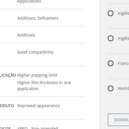
Applications
Inglês
Additives; Defoamers
Additives
Inglês
Good compatibility
Franc
LICAÇÃO
Higher popping limit
Higher film thickness in one
Alemã
application
RODUTO
Improved appearance
GICOS
APEO - Non Intended