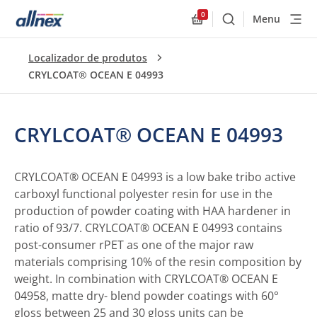
0
Menu
Buscar
Allnex.GeneralResourc
Localizador de produtos
CRYLCOAT® OCEAN E 04993
CRYLCOAT® OCEAN E 04993
CRYLCOAT® OCEAN E 04993 is a low bake tribo active
carboxyl functional polyester resin for use in the
production of powder coating with HAA hardener in
ratio of 93/7. CRYLCOAT® OCEAN E 04993 contains
post-consumer rPET as one of the major raw
materials comprising 10% of the resin composition by
weight. In combination with CRYLCOAT® OCEAN E
04958, matte dry- blend powder coatings with 60°
gloss between 25 and 30 gloss units can be