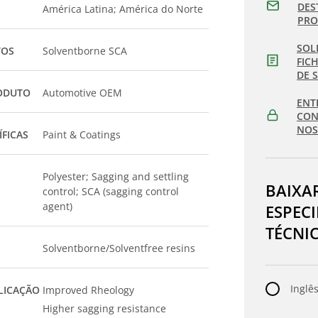
DES
América Latina; América do Norte
PR
SOL
TOS
Solventborne SCA
FIC
DE 
ODUTO
Automotive OEM
ENT
CON
NOS
ÍFICAS
Paint & Coatings
Polyester; Sagging and settling
BAIXA
control; SCA (sagging control
agent)
ESPEC
TÉCNI
Solventborne/Solventfree resins
Inglês
LICAÇÃO
Improved Rheology
Higher sagging resistance