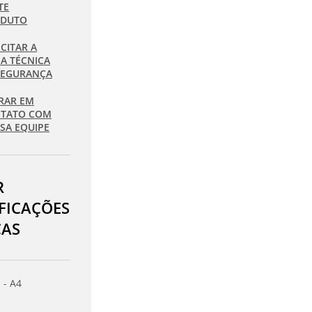
TE
ODUTO
ICITAR A
HA TÉCNICA
SEGURANÇA
RAR EM
TATO COM
SA EQUIPE
R
IFICAÇÕES
CAS
 - A4