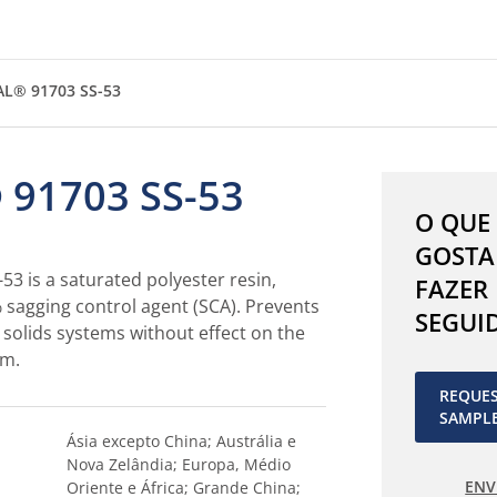
AL® 91703 SS-53
 91703 SS-53
O QUE
GOSTA
3 is a saturated polyester resin,
FAZER
 sagging control agent (SCA). Prevents
SEGUI
 solids systems without effect on the
em.
REQUE
SAMPL
Ásia excepto China; Austrália e
Nova Zelândia; Europa, Médio
ENV
Oriente e África; Grande China;