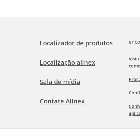
enco
Localizador de produtos
Visit
Localização allnex
come
Proc
Sala de mídia
Confi
Contate Allnex
Conh
aplic