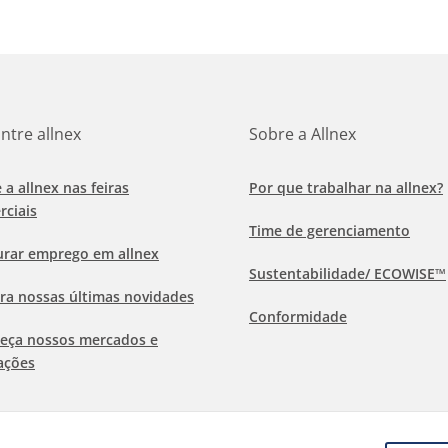
ntre allnex
Sobre a Allnex
e a allnex nas feiras
Por que trabalhar na allnex?
rciais
Time de gerenciamento
urar emprego em allnex
Sustentabilidade/ ECOWISE™
ra nossas últimas novidades
Conformidade
eça nossos mercados e
ações