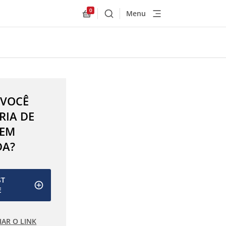
0
Menu
Buscar
Allnex.GeneralResources.Cart
 VOCÊ
RIA DE
 EM
DA?
ST
E
IAR O LINK