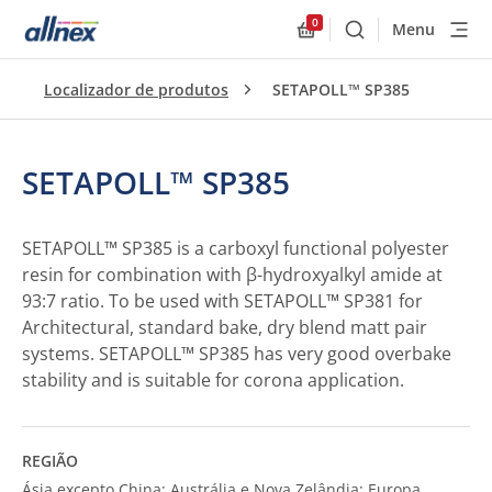
0
Menu
Buscar
Allnex.GeneralResourc
Localizador de produtos
SETAPOLL™ SP385
SETAPOLL™ SP385
SETAPOLL™ SP385 is a carboxyl functional polyester
resin for combination with β-hydroxyalkyl amide at
93:7 ratio. To be used with SETAPOLL™ SP381 for
Architectural, standard bake, dry blend matt pair
systems. SETAPOLL™ SP385 has very good overbake
stability and is suitable for corona application.
REGIÃO
Ásia excepto China; Austrália e Nova Zelândia; Europa,