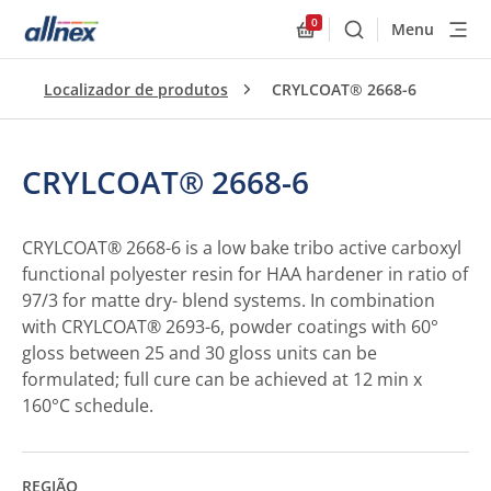
0
Menu
Buscar
Allnex.GeneralResourc
Localizador de produtos
CRYLCOAT® 2668-6
CRYLCOAT® 2668-6
CRYLCOAT® 2668-6 is a low bake tribo active carboxyl
functional polyester resin for HAA hardener in ratio of
97/3 for matte dry- blend systems. In combination
with CRYLCOAT® 2693-6, powder coatings with 60°
gloss between 25 and 30 gloss units can be
formulated; full cure can be achieved at 12 min x
160°C schedule.
REGIÃO