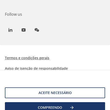
Follow us
LinkedIn
Youtube
WeChat
Termos e condições gerais
Aviso de isenção de responsabilidade
Informações sobre Cookies
Proteção de dados
ACEITE NECESSÁRIO
COMPREENDO
©
2026 Allnex Netherlands B.V.