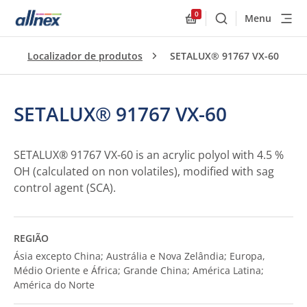
0
Menu
Buscar
Allnex.GeneralResourc
Localizador de produtos
SETALUX® 91767 VX-60
SETALUX® 91767 VX-60
SETALUX® 91767 VX-60 is an acrylic polyol with 4.5 %
OH (calculated on non volatiles), modified with sag
control agent (SCA).
REGIÃO
Ásia excepto China; Austrália e Nova Zelândia; Europa,
Médio Oriente e África; Grande China; América Latina;
América do Norte