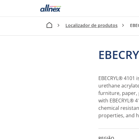
Localizador de produtos
EBE
EBECRY
EBECRYL® 4101 is
urethane acrylate
furniture, paper,
with EBECRYL® 41
chemical resistan
properties, and hi
REGIÃO