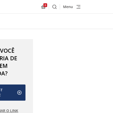
0
Menu
Buscar
Allnex.GeneralResources.Cart
 VOCÊ
RIA DE
 EM
DA?
ST
E
IAR O LINK