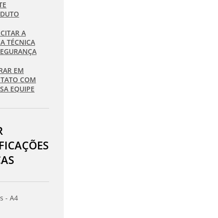
TE
ODUTO
ICITAR A
HA TÉCNICA
SEGURANÇA
RAR EM
TATO COM
SA EQUIPE
R
IFICAÇÕES
CAS
s - A4