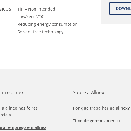
GICOS
Tin – Non Intended
Low/zero VOC
Reducing energy consumption
Solvent free technology
ntre allnex
Sobre a Allnex
e a allnex nas feiras
Por que trabalhar na allnex?
rciais
Time de gerenciamento
urar emprego em allnex