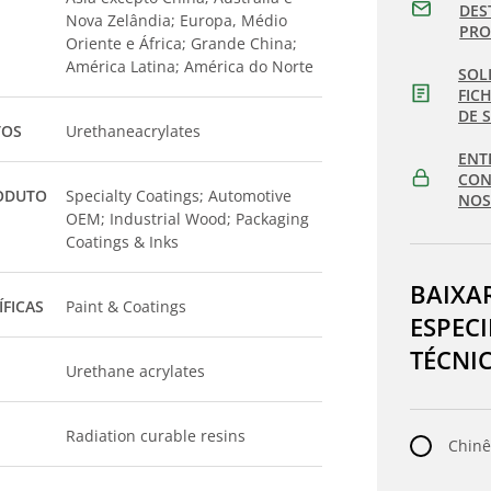
DES
Nova Zelândia; Europa, Médio
PR
Oriente e África; Grande China;
América Latina; América do Norte
SOL
FIC
DE 
TOS
Urethaneacrylates
ENT
CON
ODUTO
Specialty Coatings; Automotive
NOS
OEM; Industrial Wood; Packaging
Coatings & Inks
BAIXA
ÍFICAS
Paint & Coatings
ESPEC
TÉCNI
Urethane acrylates
Radiation curable resins
Chinê