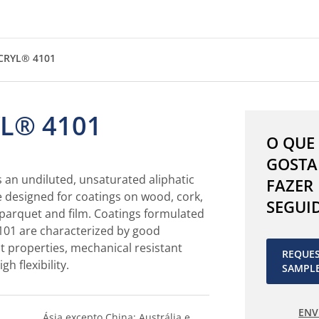
CRYL® 4101
L® 4101
O QUE
GOSTA
 an undiluted, unsaturated aliphatic
FAZER
 designed for coatings on wood, cork,
SEGUI
 parquet and film. Coatings formulated
01 are characterized by good
t properties, mechanical resistant
REQUE
gh flexibility.
SAMPL
ENV
Ásia excepto China; Austrália e