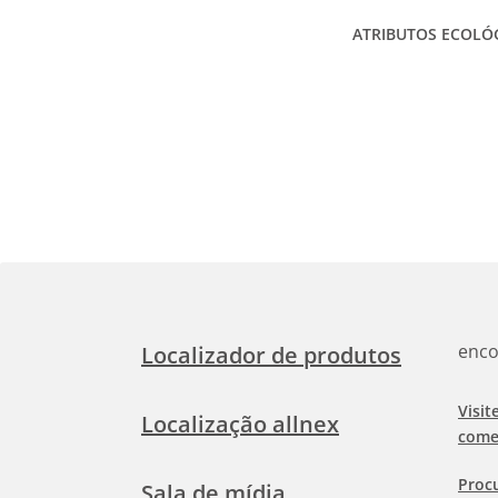
ATRIBUTOS ECOLÓ
enco
Localizador de produtos
Visit
Localização allnex
come
Proc
Sala de mídia