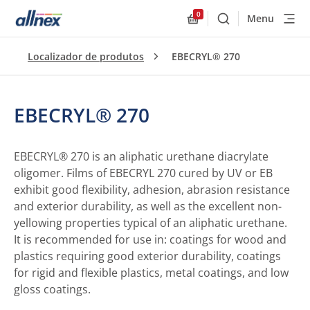
0
Menu
Buscar
Allnex.GeneralResourc
Localizador de produtos
EBECRYL® 270
EBECRYL® 270
EBECRYL® 270 is an aliphatic urethane diacrylate
oligomer. Films of EBECRYL 270 cured by UV or EB
exhibit good flexibility, adhesion, abrasion resistance
and exterior durability, as well as the excellent non-
yellowing properties typical of an aliphatic urethane.
It is recommended for use in: coatings for wood and
plastics requiring good exterior durability, coatings
for rigid and flexible plastics, metal coatings, and low
gloss coatings.