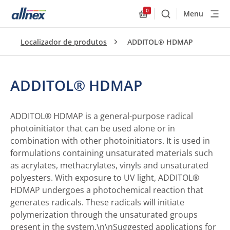
0
Menu
Buscar
Allnex.GeneralResourc
Localizador de produtos
ADDITOL® HDMAP
ADDITOL® HDMAP
ADDITOL® HDMAP is a general-purpose radical
photoinitiator that can be used alone or in
combination with other photoinitiators. It is used in
formulations containing unsaturated materials such
as acrylates, methacrylates, vinyls and unsaturated
polyesters. With exposure to UV light, ADDITOL®
HDMAP undergoes a photochemical reaction that
generates radicals. These radicals will initiate
polymerization through the unsaturated groups
present in the system.\n\nSuggested applications for