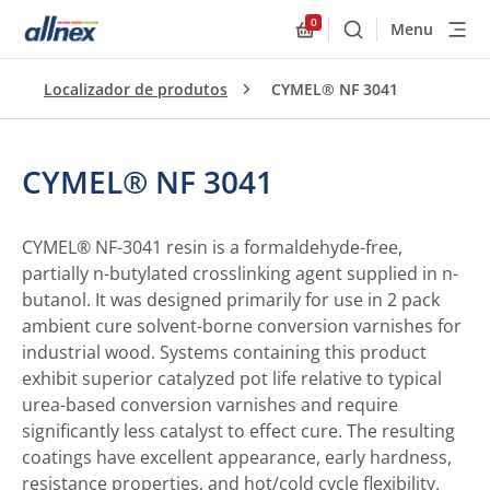
0
Menu
Buscar
Allnex.GeneralResourc
Localizador de produtos
CYMEL® NF 3041
CYMEL® NF 3041
CYMEL® NF-3041 resin is a formaldehyde-free,
partially n-butylated crosslinking agent supplied in n-
butanol. It was designed primarily for use in 2 pack
ambient cure solvent-borne conversion varnishes for
industrial wood. Systems containing this product
exhibit superior catalyzed pot life relative to typical
urea-based conversion varnishes and require
significantly less catalyst to effect cure. The resulting
coatings have excellent appearance, early hardness,
resistance properties, and hot/cold cycle flexibility.