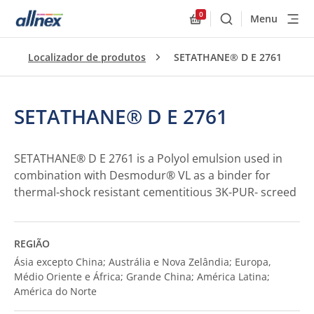
0
Menu
Buscar
Allnex.GeneralResourc
Localizador de produtos
SETATHANE® D E 2761
SETATHANE® D E 2761
SETATHANE® D E 2761 is a Polyol emulsion used in
combination with Desmodur® VL as a binder for
thermal-shock resistant cementitious 3K-PUR- screed
REGIÃO
Ásia excepto China; Austrália e Nova Zelândia; Europa,
Médio Oriente e África; Grande China; América Latina;
América do Norte