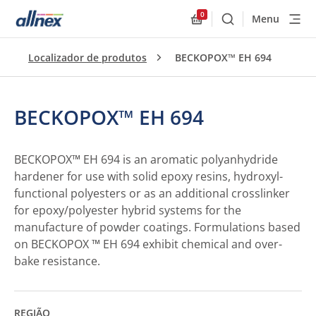
0
Menu
Buscar
Allnex.GeneralResourc
Localizador de produtos
BECKOPOX™ EH 694
BECKOPOX™ EH 694
BECKOPOX™ EH 694 is an aromatic polyanhydride
hardener for use with solid epoxy resins, hydroxyl-
functional polyesters or as an additional crosslinker
for epoxy/polyester hybrid systems for the
manufacture of powder coatings. Formulations based
on BECKOPOX ™ EH 694 exhibit chemical and over-
bake resistance.
REGIÃO