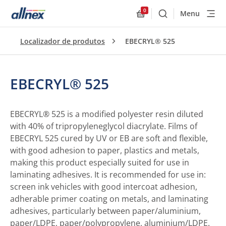
0
Menu
Buscar
Allnex.GeneralResourc
Localizador de produtos
EBECRYL® 525
EBECRYL® 525
EBECRYL® 525 is a modified polyester resin diluted
with 40% of tripropyleneglycol diacrylate. Films of
EBECRYL 525 cured by UV or EB are soft and flexible,
with good adhesion to paper, plastics and metals,
making this product especially suited for use in
laminating adhesives. It is recommended for use in:
screen ink vehicles with good intercoat adhesion,
adherable primer coating on metals, and laminating
adhesives, particularly between paper/aluminium,
paper/LDPE, paper/polypropylene, aluminium/LDPE.