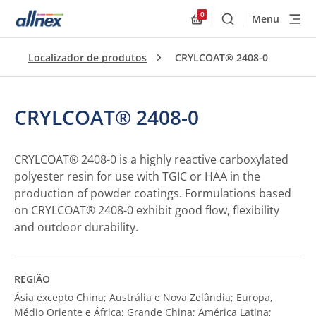
0
Menu
Buscar
Allnex.GeneralResourc
Localizador de produtos
CRYLCOAT® 2408-0
CRYLCOAT® 2408-0
CRYLCOAT® 2408-0 is a highly reactive carboxylated
polyester resin for use with TGIC or HAA in the
production of powder coatings. Formulations based
on CRYLCOAT® 2408-0 exhibit good flow, flexibility
and outdoor durability.
REGIÃO
Ásia excepto China; Austrália e Nova Zelândia; Europa,
Médio Oriente e África; Grande China; América Latina;