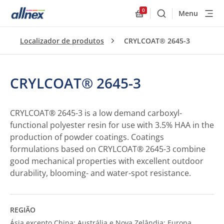
0
Menu
Buscar
Allnex.GeneralResourc
Localizador de produtos
CRYLCOAT® 2645-3
CRYLCOAT® 2645-3
CRYLCOAT® 2645-3 is a low demand carboxyl-
functional polyester resin for use with 3.5% HAA in the
production of powder coatings. Coatings
formulations based on CRYLCOAT® 2645-3 combine
good mechanical properties with excellent outdoor
durability, blooming- and water-spot resistance.
REGIÃO
Ásia excepto China; Austrália e Nova Zelândia; Europa,