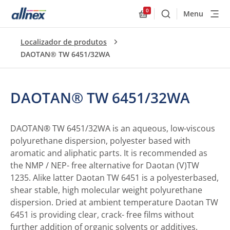
0
Menu
Buscar
Allnex.GeneralResourc
Localizador de produtos
DAOTAN® TW 6451/32WA
DAOTAN® TW 6451/32WA
DAOTAN® TW 6451/32WA is an aqueous, low-viscous
polyurethane dispersion, polyester based with
aromatic and aliphatic parts. It is recommended as
the NMP / NEP- free alternative for Daotan (V)TW
1235. Alike latter Daotan TW 6451 is a polyesterbased,
shear stable, high molecular weight polyurethane
dispersion. Dried at ambient temperature Daotan TW
6451 is providing clear, crack- free films without
further addition of organic solvents or additives.