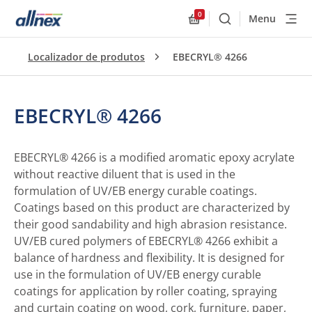
0
Menu
Buscar
Allnex.GeneralResourc
Localizador de produtos
EBECRYL® 4266
EBECRYL® 4266
EBECRYL® 4266 is a modified aromatic epoxy acrylate
without reactive diluent that is used in the
formulation of UV/EB energy curable coatings.
Coatings based on this product are characterized by
their good sandability and high abrasion resistance.
UV/EB cured polymers of EBECRYL® 4266 exhibit a
balance of hardness and flexibility. It is designed for
use in the formulation of UV/EB energy curable
coatings for application by roller coating, spraying
and curtain coating on wood, cork, furniture, paper,