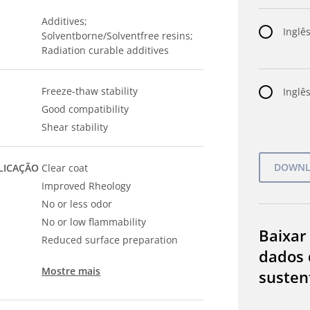
Additives;
Inglês
Solventborne/Solventfree resins;
Radiation curable additives
Freeze-thaw stability
Inglês
Good compatibility
Shear stability
LICAÇÃO
Clear coat
Improved Rheology
No or less odor
No or low flammability
Baixar
Reduced surface preparation
dados 
Mostre mais
susten