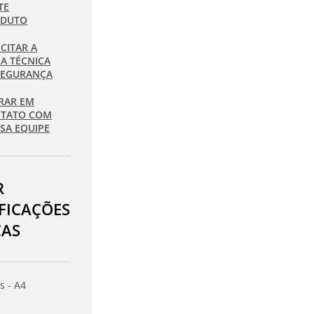
TE
ODUTO
ICITAR A
HA TÉCNICA
SEGURANÇA
RAR EM
TATO COM
SA EQUIPE
R
IFICAÇÕES
CAS
s - A4