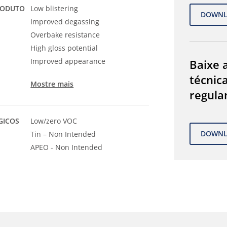
RODUTO
Low blistering
Improved degassing
Overbake resistance
High gloss potential
Improved appearance
Baixe a
técnic
Mostre mais
regula
GICOS
Low/zero VOC
Tin – Non Intended
APEO - Non Intended