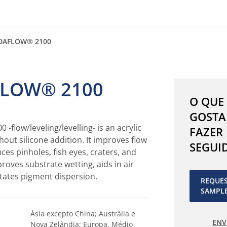
AFLOW® 2100
LOW® 2100
O QUE
GOSTA
low/leveling/levelling- is an acrylic
FAZER
hout silicone addition. It improves flow
SEGUI
ces pinholes, fish eyes, craters, and
roves substrate wetting, aids in air
litates pigment dispersion.
REQUE
SAMPL
Ásia excepto China; Austrália e
ENV
Nova Zelândia; Europa, Médio