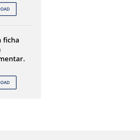
 ficha
a
mentar.