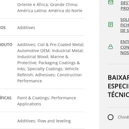
DES
Oriente e África; Grande China;
PR
América Latina; América do Norte
SOL
FIC
TOS
Additives
DE 
ENT
ODUTO
Additives; Coil & Pre-Coated Metal;
CON
Automotive OEM; Industrial Metal;
NOS
Industrial Wood; Marine &
Protective; Packaging Coatings &
Inks; Specialty Coatings; Vehicle
Refinish; Adhesives; Construction
BAIXA
Performance
ESPEC
TÉCNI
ÍFICAS
Paint & Coatings; Performance
Applications
Chinê
Additives; Flow and leveling