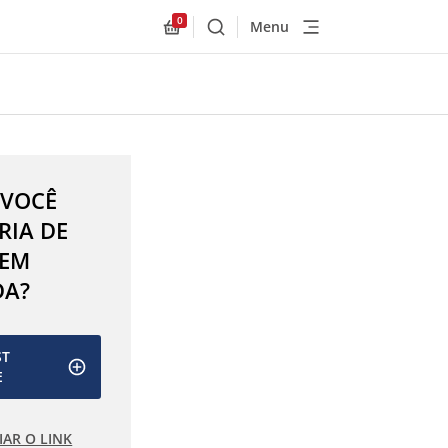
0
Menu
Buscar
Allnex.GeneralResources.Cart
 VOCÊ
RIA DE
 EM
DA?
ST
E
IAR O LINK