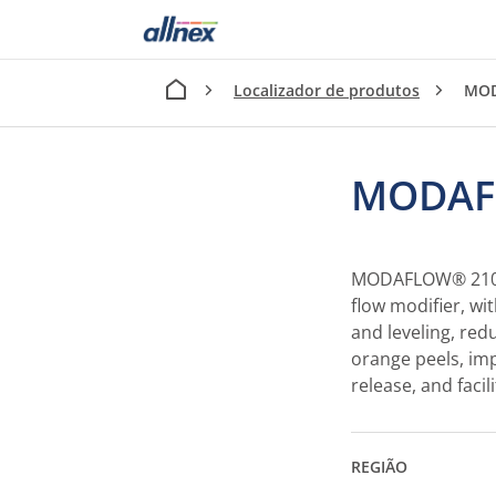
Localizador de produtos
MOD
MODAF
MODAFLOW® 2100 -f
flow modifier, wit
and leveling, redu
orange peels, imp
release, and faci
REGIÃO