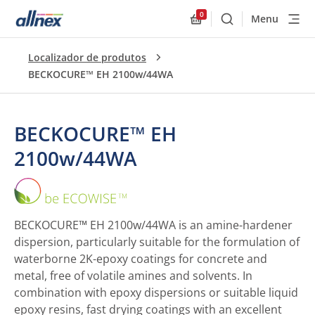
0
Menu
Buscar
Allnex.GeneralResourc
Localizador de produtos
BECKOCURE™ EH 2100w/44WA
BECKOCURE™ EH
2100w/44WA
BECKOCURE™
EH
2100w/44WA
BECKOCURE™ EH 2100w/44WA is an amine-hardener
dispersion, particularly suitable for the formulation of
waterborne 2K-epoxy coatings for concrete and
metal, free of volatile amines and solvents. In
combination with epoxy dispersions or suitable liquid
epoxy resins, fast drying coatings with an excellent