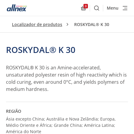
0
Menu
Buscar
Allnex.GeneralResourc
Localizador de produtos
ROSKYDAL® K 30
ROSKYDAL® K 30
ROSKYDAL® K 30 is an Amine-accelerated,
unsaturated polyester resin of high reactivity which is
cold curing, even around 0°C, and yields polymers of
medium hardness.
REGIÃO
Ásia excepto China; Austrália e Nova Zelândia; Europa,
Médio Oriente e África; Grande China; América Latina;
América do Norte