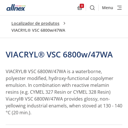
0
Menu
Buscar
Allnex.GeneralResourc
Localizador de produtos
VIACRYL® VSC 6800w/47WA
VIACRYL® VSC 6800w/47WA
VIACRYL® VSC 6800W/47WA is a waterborne,
polyester modified, hydroxy-functional copolymer
emulsion. In combination with reactive melamin
resins (e.g. CYMEL 327 Resin or CYMEL 328 Resin)
Viacryl® VSC 6800W/47WA provides glossy, non-
yellowing industrial enamels, when stoved at 130 - 140
°C (20 min.).