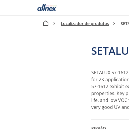
Localizador de produtos
SET
SETALU
SETALUX 57-1612 i
for 2K applicati
57-1612 exhibit e
properties. Key p
life, and low VOC 
very good UV and
REGIÃO