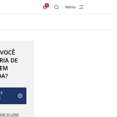
0
Menu
Buscar
Allnex.GeneralResources.Cart
 VOCÊ
RIA DE
 EM
DA?
ST
E
IAR O LINK