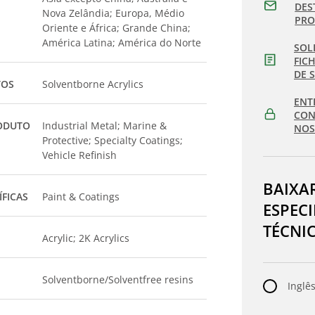
DES
Nova Zelândia; Europa, Médio
PR
Oriente e África; Grande China;
América Latina; América do Norte
SOL
FIC
DE 
TOS
Solventborne Acrylics
ENT
CON
ODUTO
Industrial Metal; Marine &
NOS
Protective; Specialty Coatings;
Vehicle Refinish
BAIXA
ÍFICAS
Paint & Coatings
ESPEC
TÉCNI
Acrylic; 2K Acrylics
Solventborne/Solventfree resins
Inglês