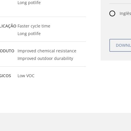
Long potlife
Inglês
LICAÇÃO
Faster cycle time
Long potlife
RODUTO
Improved chemical resistance
Improved outdoor durability
GICOS
Low VOC