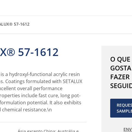
ALUX® 57-1612
X® 57-1612
O QUE
GOSTA
s a hydroxyl-functional acrylic resin
FAZER
ons. Coatings formulated with SETALUX
SEGUI
xcellent overall performance
roperties include fast cure, long pot-
formulation potential. It also exhibits
REQUE
 chemical resistance.\n
SAMPL
ENV
Ásia excepto China; Austrália e