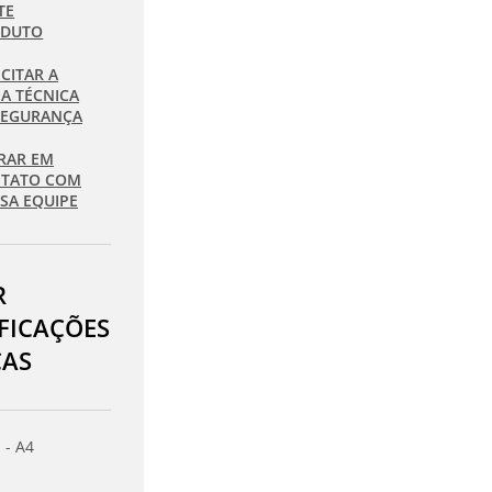
TE
ODUTO
ICITAR A
HA TÉCNICA
SEGURANÇA
RAR EM
TATO COM
SA EQUIPE
R
IFICAÇÕES
CAS
 - A4