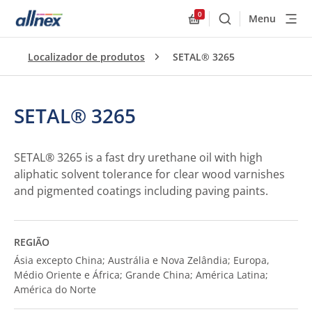
0
Menu
Buscar
Allnex.GeneralResourc
Localizador de produtos
SETAL® 3265
SETAL® 3265
SETAL® 3265 is a fast dry urethane oil with high
aliphatic solvent tolerance for clear wood varnishes
and pigmented coatings including paving paints.
REGIÃO
Ásia excepto China; Austrália e Nova Zelândia; Europa,
Médio Oriente e África; Grande China; América Latina;
América do Norte