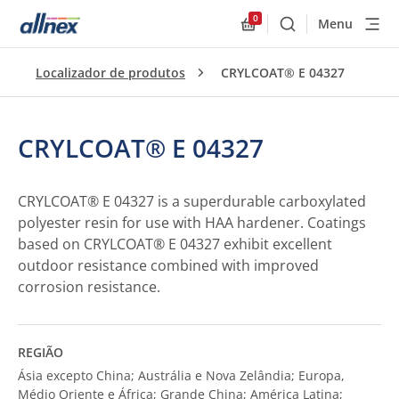
0
Menu
Buscar
Allnex.GeneralResourc
Localizador de produtos
CRYLCOAT® E 04327
CRYLCOAT® E 04327
CRYLCOAT® E 04327 is a superdurable carboxylated
polyester resin for use with HAA hardener. Coatings
based on CRYLCOAT® E 04327 exhibit excellent
outdoor resistance combined with improved
corrosion resistance.
REGIÃO
Ásia excepto China; Austrália e Nova Zelândia; Europa,
Médio Oriente e África; Grande China; América Latina;