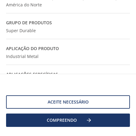
América do Norte
GRUPO DE PRODUTOS
Super Durable
APLICAÇÃO DO PRODUTO
Industrial Metal
APLICAÇÕES ESPECÍFICAS
Paint & Coatings
QUÍMICO
ACEITE NECESSÁRIO
Polyester; HAA
COMPREENDO
TECNOLOGIA
Powder coating resins