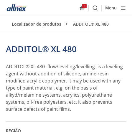
0
Menu
Buscar
Allnex.GeneralResourc
Localizador de produtos
ADDITOL® XL 480
ADDITOL® XL 480
ADDITOL® XL 480 -flow/leveling/levelling- is a leveling
agent without addition of silicone, amine resin
modified acrylic copolymer. It may be used with any
type of paint material, e.g. on the basis of
alkyd/melamine systems, acrylics, polyurethane
systems, oil-free polyesters, etc. It also prevents
surface defects of paint films.
REGIÃO