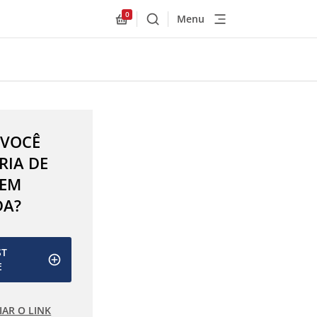
0
Menu
Buscar
Allnex.GeneralResources.Cart
 VOCÊ
RIA DE
 EM
DA?
ST
E
IAR O LINK