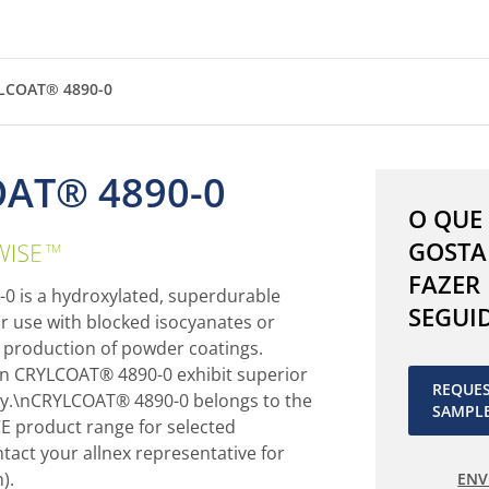
LCOAT® 4890-0
AT® 4890-0
O QUE
CRYLCOAT®
GOSTA
4890-
FAZER
0
 is a hydroxylated, superdurable
SEGUI
or use with blocked isocyanates or
e production of powder coatings.
n CRYLCOAT® 4890-0 exhibit superior
REQUE
ty.\nCRYLCOAT® 4890-0 belongs to the
SAMPL
 product range for selected
ntact your allnex representative for
).
ENV