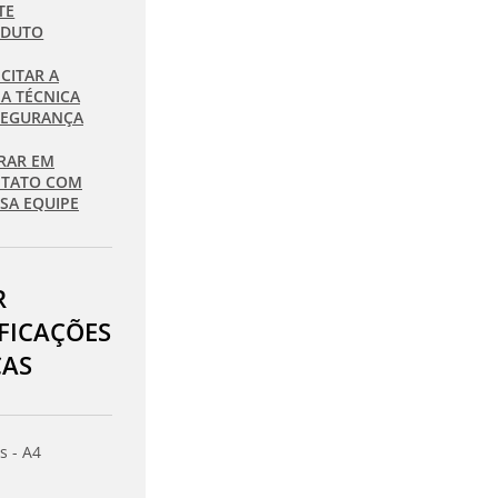
TE
ODUTO
ICITAR A
HA TÉCNICA
SEGURANÇA
RAR EM
TATO COM
SA EQUIPE
R
IFICAÇÕES
CAS
s - A4