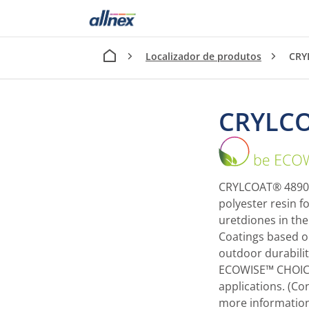
Localizador de produtos
CRY
CRYLCO
CRYLCOAT® 4890-0
polyester resin f
uretdiones in th
Coatings based o
outdoor durabili
ECOWISE™ CHOICE
applications. (Co
more information