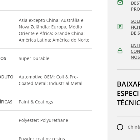
DES
PR
Ásia excepto China; Austrália e
SOL
Nova Zelândia; Europa, Médio
FIC
DE 
Oriente e África; Grande China;
América Latina; América do Norte
ENT
CON
NOS
TOS
Super Durable
ODUTO
Automotive OEM; Coil & Pre-
BAIXA
Coated Metal; Industrial Metal
ESPEC
TÉCNI
ÍFICAS
Paint & Coatings
Polyester; Polyurethane
Chinê
Powder coating resins