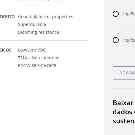
Inglês
RODUTO
Good balance of properties
Superdurable
Blooming resistance
Inglês
GICOS
Low/zero VOC
TMA – Non Intended
ECOWISE™ CHOICE
Baixar
dados 
susten