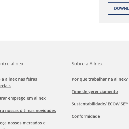
ntre allnex
Sobre a Allnex
e a allnex nas feiras
Por que trabalhar na allnex?
rciais
Time de gerenciamento
urar emprego em allnex
Sustentabilidade/ ECOWISE™
ra nossas últimas novidades
Conformidade
eça nossos mercados e