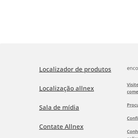
enco
Localizador de produtos
Visit
Localização allnex
come
Proc
Sala de mídia
Confi
Contate Allnex
Conh