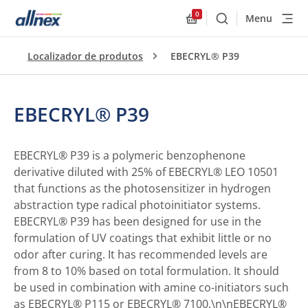
0
Menu
Buscar
Allnex.GeneralResourc
Localizador de produtos
EBECRYL® P39
EBECRYL® P39
EBECRYL® P39 is a polymeric benzophenone
derivative diluted with 25% of EBECRYL® LEO 10501
that functions as the photosensitizer in hydrogen
abstraction type radical photoinitiator systems.
EBECRYL® P39 has been designed for use in the
formulation of UV coatings that exhibit little or no
odor after curing. It has recommended levels are
from 8 to 10% based on total formulation. It should
be used in combination with amine co-initiators such
as EBECRYL® P115 or EBECRYL® 7100.\n\nEBECRYL®