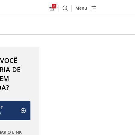
0
Menu
Buscar
Allnex.GeneralResources.Cart
 VOCÊ
RIA DE
 EM
DA?
ST
E
IAR O LINK