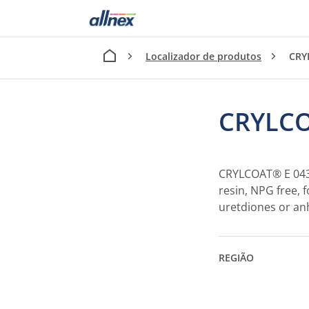
Localizador de produtos
CRY
CRYLCO
CRYLCOAT® E 0432
resin, NPG free, 
uretdiones or a
REGIÃO