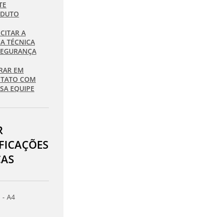
TE
ODUTO
ICITAR A
HA TÉCNICA
SEGURANÇA
RAR EM
TATO COM
SA EQUIPE
R
IFICAÇÕES
CAS
 - A4