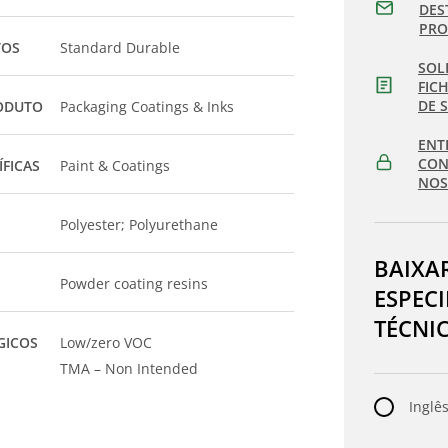
DES
PR
TOS
Standard Durable
SOL
FIC
DE 
ODUTO
Packaging Coatings & Inks
ENT
CON
ÍFICAS
Paint & Coatings
NOS
Polyester; Polyurethane
BAIXA
Powder coating resins
ESPEC
TÉCNI
GICOS
Low/zero VOC
TMA – Non Intended
Inglês