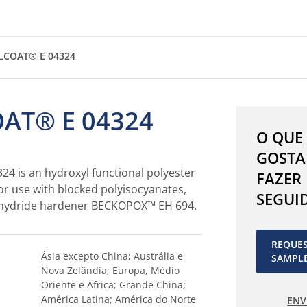
LCOAT® E 04324
AT® E 04324
O QUE
GOSTA
4 is an hydroxyl functional polyester
FAZER
for use with blocked polyisocyanates,
SEGUI
nhydride hardener BECKOPOX™ EH 694.
REQUE
Ásia excepto China; Austrália e
SAMPL
Nova Zelândia; Europa, Médio
Oriente e África; Grande China;
América Latina; América do Norte
ENV