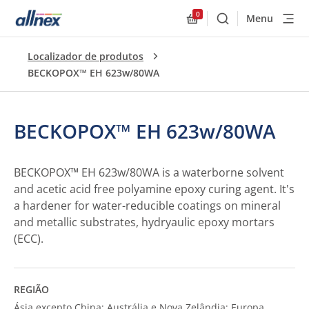
0
Menu
Buscar
Allnex.GeneralResourc
Localizador de produtos
BECKOPOX™ EH 623w/80WA
BECKOPOX™ EH 623w/80WA
BECKOPOX™ EH 623w/80WA is a waterborne solvent
and acetic acid free polyamine epoxy curing agent. It's
a hardener for water-reducible coatings on mineral
and metallic substrates, hydryaulic epoxy mortars
(ECC).
REGIÃO
Ásia excepto China; Austrália e Nova Zelândia; Europa,