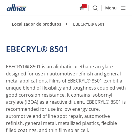
0
Menu
Buscar
Allnex.GeneralResourc
Localizador de produtos
EBECRYL® 8501
EBECRYL® 8501
EBECRYL® 8501 is an aliphatic urethane acrylate
designed for use in automotive refinish and general
metal applications. Films of EBECRYL® 8501 exhibit a
unique blend of flexibility and toughness coupled with
good corrosion resistance. It contains isobornyl
acrylate (IBOA) as a reactive diluent. EBECRYL® 8501 is
recommended for use in: low energy cure,
automotive end of line spot repair, automotive
refinish, general metal, metallized plastics, flexible
filled coatings, and thin film solar cell.