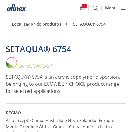
0
Menu
Buscar
Allnex.GeneralResourc
Localizador de produtos
SETAQUA® 6754
SETAQUA® 6754
SETAQUA®
6754
SETAQUA® 6754 is an acrylic copolymer dispersion,
belonging to our ECOWISE™ CHOICE product range
for selected applications.
REGIÃO
Ásia excepto China; Austrália e Nova Zelândia; Europa,
Médio Oriente e África; Grande China; América Latina;