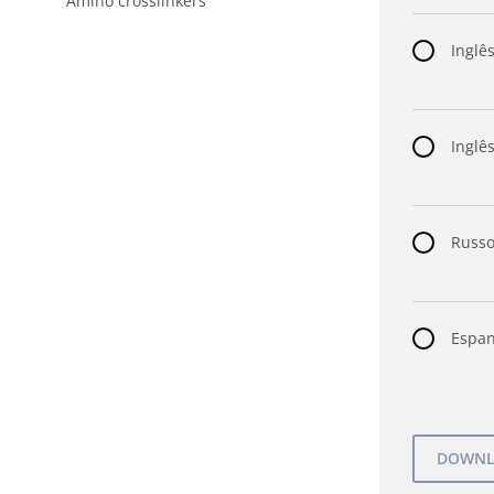
Amino crosslinkers
Inglês
Inglês
Russo
Espan