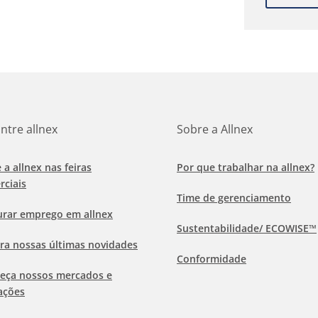
ntre allnex
Sobre a Allnex
e a allnex nas feiras
Por que trabalhar na allnex?
rciais
Time de gerenciamento
urar emprego em allnex
Sustentabilidade/ ECOWISE™
ra nossas últimas novidades
Conformidade
eça nossos mercados e
ações