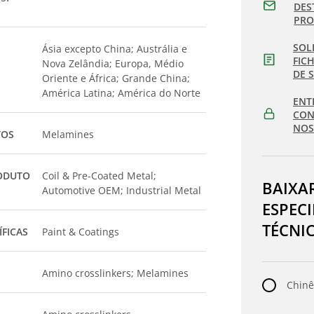
DES
PR
SOL
Ásia excepto China; Austrália e
FIC
Nova Zelândia; Europa, Médio
DE 
Oriente e África; Grande China;
América Latina; América do Norte
ENT
CON
NOS
TOS
Melamines
ODUTO
Coil & Pre-Coated Metal;
BAIXA
Automotive OEM; Industrial Metal
ESPEC
TÉCNI
ÍFICAS
Paint & Coatings
Amino crosslinkers; Melamines
Chinê