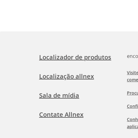
enco
Localizador de produtos
Visit
Localização allnex
come
Proc
Sala de mídia
Confi
Contate Allnex
Conh
aplic