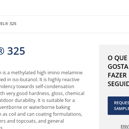
EL® 325
® 325
O QUE
GOSTA
 is a methylated high imino melamine
FAZER
ed in iso-butanol. It is highly reactive
SEGUI
endency towards self-condensation
ith very good hardness, gloss, chemical
door durability. It is suitable for a
REQUE
lventborne or waterborne baking
SAMPL
h as coil and can coating formulations,
rs and topcoats, and general
ENV
s.