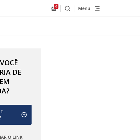
0
Menu
Buscar
Allnex.GeneralResources.Cart
 VOCÊ
RIA DE
 EM
DA?
ST
E
IAR O LINK