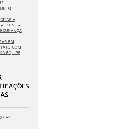
TE
ODUTO
ICITAR A
HA TÉCNICA
SEGURANÇA
RAR EM
TATO COM
SA EQUIPE
R
IFICAÇÕES
CAS
s - A4