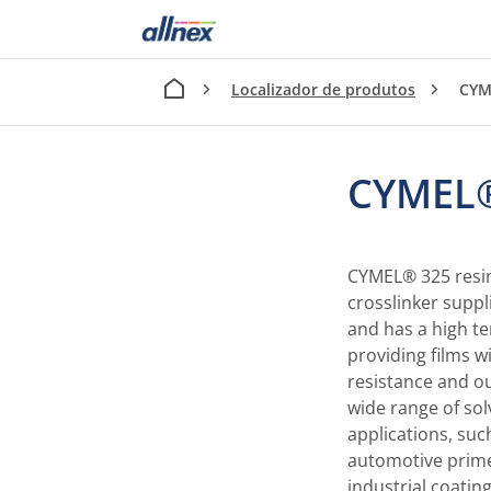
Localizador de produtos
CYM
CYMEL
CYMEL® 325 resin
crosslinker suppli
and has a high t
providing films w
resistance and out
wide range of so
applications, suc
automotive prime
industrial coating