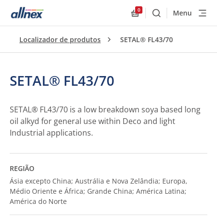
0
Menu
Buscar
Allnex.GeneralResourc
Localizador de produtos
SETAL® FL43/70
SETAL® FL43/70
SETAL® FL43/70 is a low breakdown soya based long
oil alkyd for general use within Deco and light
Industrial applications.
REGIÃO
Ásia excepto China; Austrália e Nova Zelândia; Europa,
Médio Oriente e África; Grande China; América Latina;
América do Norte