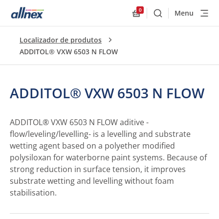
0
Menu
Buscar
Allnex.GeneralResourc
Localizador de produtos
ADDITOL® VXW 6503 N FLOW
ADDITOL® VXW 6503 N FLOW
ADDITOL® VXW 6503 N FLOW aditive -
flow/leveling/levelling- is a levelling and substrate
wetting agent based on a polyether modified
polysiloxan for waterborne paint systems. Because of
strong reduction in surface tension, it improves
substrate wetting and levelling without foam
stabilisation.