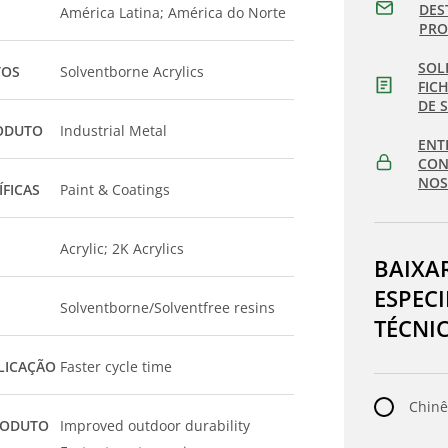
DES
América Latina; América do Norte
PR
SOL
TOS
Solventborne Acrylics
FIC
DE 
ODUTO
Industrial Metal
ENT
CON
NOS
ÍFICAS
Paint & Coatings
Acrylic; 2K Acrylics
BAIXA
ESPEC
Solventborne/Solventfree resins
TÉCNI
LICAÇÃO
Faster cycle time
Chinê
RODUTO
Improved outdoor durability