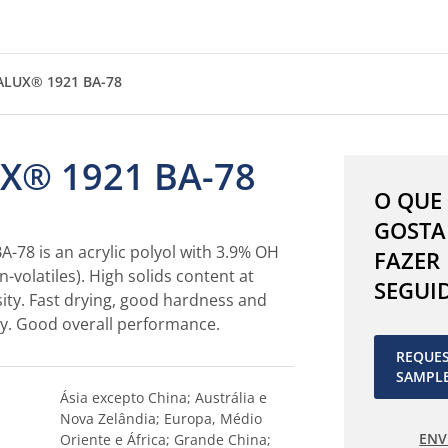
ALUX® 1921 BA-78
X® 1921 BA-78
O QUE
GOSTA
-78 is an acrylic polyol with 3.9% OH
FAZER
-volatiles). High solids content at
SEGUI
sity. Fast drying, good hardness and
ty. Good overall performance.
REQUE
SAMPL
Ásia excepto China; Austrália e
Nova Zelândia; Europa, Médio
ENV
Oriente e África; Grande China;