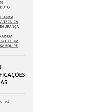
TE
ODUTO
ICITAR A
HA TÉCNICA
SEGURANÇA
RAR EM
TATO COM
SA EQUIPE
R
IFICAÇÕES
CAS
s - A4