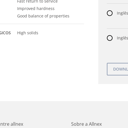
Fast return to service
Improved hardness
Inglês
Good balance of properties
GICOS
High solids
Inglês
ntre allnex
Sobre a Allnex