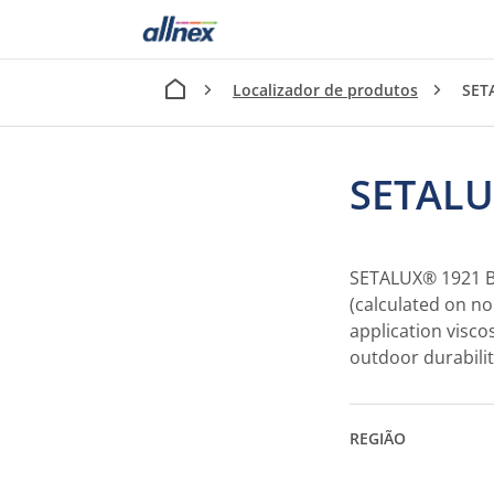
Localizador de produtos
SET
SETALU
SETALUX® 1921 BA
(calculated on non
application visco
outdoor durabili
REGIÃO