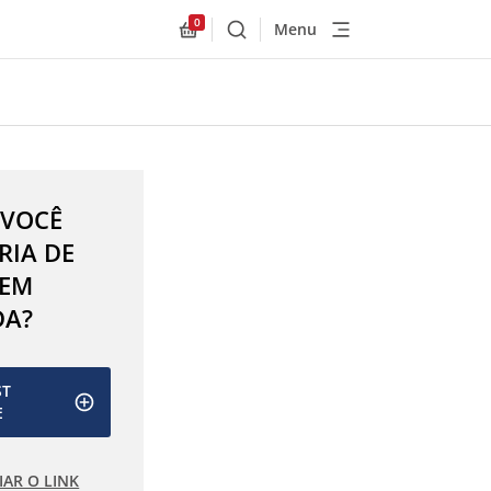
0
Menu
Buscar
Allnex.GeneralResources.Cart
 VOCÊ
RIA DE
 EM
DA?
ST
E
IAR O LINK