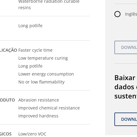
Waterborne radiation curable
resins
Inglês
Long potlife
LICAÇÃO
Faster cycle time
Low temperature curing
Long potlife
Lower energy consumption
Baixar
No or low flammability
dados 
susten
RODUTO
Abrasion resistance
Improved chemical resistance
Improved hardness
GICOS
Low/zero VOC