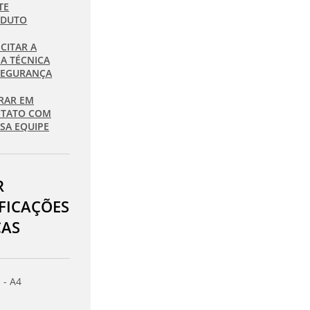
TE
ODUTO
ICITAR A
HA TÉCNICA
SEGURANÇA
RAR EM
TATO COM
SA EQUIPE
R
IFICAÇÕES
CAS
 - A4