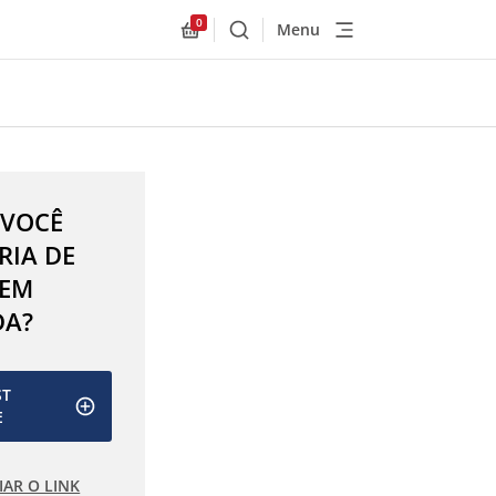
0
Menu
Buscar
Allnex.GeneralResources.Cart
 VOCÊ
RIA DE
 EM
DA?
ST
E
IAR O LINK