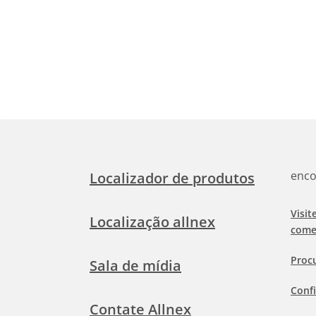
enco
Localizador de produtos
Visit
Localização allnex
come
Proc
Sala de mídia
Confi
Contate Allnex