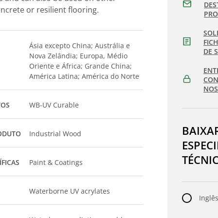
DES
ncrete or resilient flooring.
PR
SOL
FIC
Ásia excepto China; Austrália e
DE 
Nova Zelândia; Europa, Médio
Oriente e África; Grande China;
ENT
América Latina; América do Norte
CON
NOS
TOS
WB-UV Curable
BAIXA
ODUTO
Industrial Wood
ESPEC
TÉCNI
ÍFICAS
Paint & Coatings
Waterborne UV acrylates
Inglês