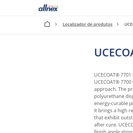
Localizador de produtos
UCE
UCECOA
UCECOAT® 7701 BC 
UCECOAT® 7700 t
approach. The pr
polyurethane disp
energy-curable p
It brings a high r
that exhibit outs
after cure. UCECO
finish applicatio