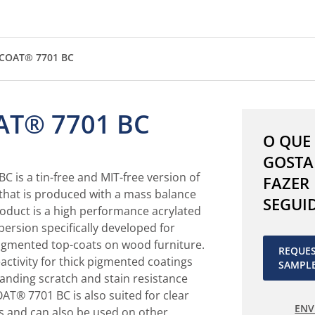
COAT® 7701 BC
T® 7701 BC
O QUE
GOSTA
is a tin-free and MIT-free version of
FAZER
hat is produced with a mass balance
SEGUI
oduct is a high performance acrylated
ersion specifically developed for
igmented top-coats on wood furniture.
REQUE
eactivity for thick pigmented coatings
SAMPL
tanding scratch and stain resistance
AT® 7701 BC is also suited for clear
ENV
ns and can also be used on other