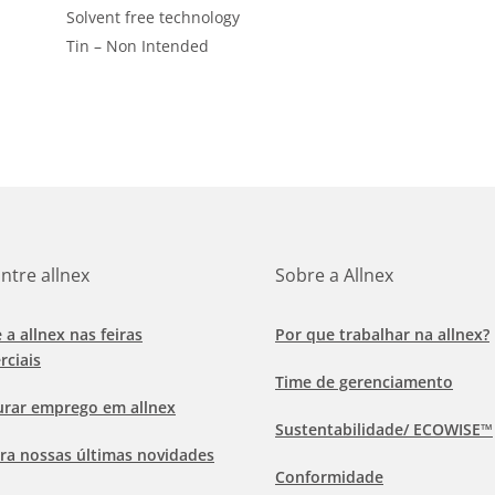
Solvent free technology
Tin – Non Intended
ntre allnex
Sobre a Allnex
e a allnex nas feiras
Por que trabalhar na allnex?
rciais
Time de gerenciamento
urar emprego em allnex
Sustentabilidade/ ECOWISE™
ra nossas últimas novidades
Conformidade